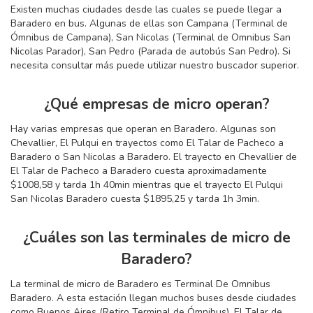
Existen muchas ciudades desde las cuales se puede llegar a
Baradero en bus. Algunas de ellas son Campana (Terminal de
Ómnibus de Campana), San Nicolas (Terminal de Omnibus San
Nicolas Parador), San Pedro (Parada de autobús San Pedro). Si
necesita consultar más puede utilizar nuestro buscador superior.
¿Qué empresas de micro operan?
Hay varias empresas que operan en Baradero. Algunas son
Chevallier, El Pulqui en trayectos como El Talar de Pacheco a
Baradero o San Nicolas a Baradero. El trayecto en Chevallier de
El Talar de Pacheco a Baradero cuesta aproximadamente
$1008,58 y tarda 1
h
40
min
mientras que el trayecto El Pulqui
San Nicolas Baradero cuesta $1895,25 y tarda 1
h
3
min
.
¿Cuáles son las terminales de micro de
Baradero?
La terminal de micro de Baradero es Terminal De Omnibus
Baradero. A esta estación llegan muchos buses desde ciudades
como Buenos Aires (Retiro Terminal de Ómnibus), El Talar de