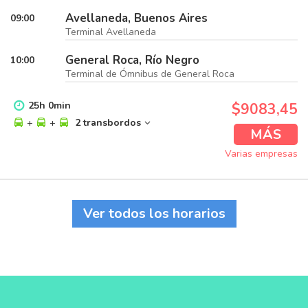
Avellaneda, Buenos Aires
09:00
Terminal Avellaneda
General Roca, Río Negro
10:00
Terminal de Ómnibus de General Roca
25
h
0
min
$9083,45
+
+
2 transbordos
MÁS
Varias empresas
Ver todos los horarios