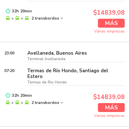
32
h
20
min
$14839,08
+
+
2 transbordos
MÁS
Varias empresas
Avellaneda, Buenos Aires
23:00
Terminal Avellaneda
Termas de Río Hondo, Santiago del
07:20
Estero
Termas de Rio Hondo
32
h
20
min
$14839,08
+
+
2 transbordos
MÁS
Varias empresas