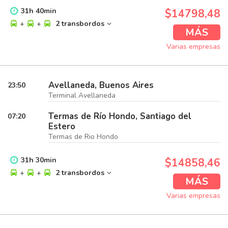
31
h
40
min
$14798,48
+
+
2 transbordos
MÁS
Varias empresas
Avellaneda, Buenos Aires
23:50
Terminal Avellaneda
Termas de Río Hondo, Santiago del
07:20
Estero
Termas de Rio Hondo
31
h
30
min
$14858,46
+
+
2 transbordos
MÁS
Varias empresas