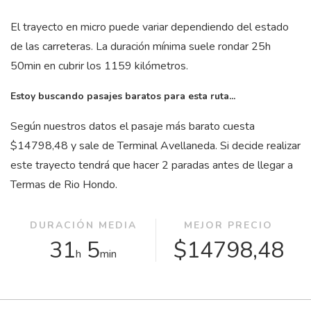
El trayecto en micro puede variar dependiendo del estado
de las carreteras. La duración mínima suele rondar 25
h
50
min
en cubrir los 1159 kilómetros.
Estoy buscando pasajes baratos para esta ruta...
Según nuestros datos el pasaje más barato cuesta
$14798,48 y sale de Terminal Avellaneda. Si decide realizar
este trayecto tendrá que hacer 2 paradas antes de llegar a
Termas de Rio Hondo.
DURACIÓN MEDIA
MEJOR PRECIO
31
5
$14798,48
h
min