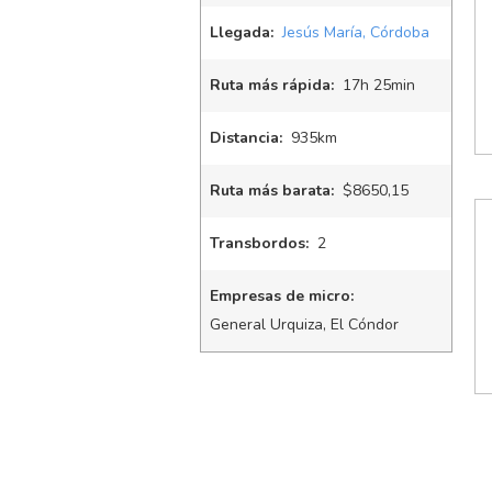
Llegada:
Jesús María, Córdoba
Ruta más rápida:
17
h
25
min
Distancia:
935km
Ruta más barata:
$8650,15
Transbordos:
2
Empresas de micro:
General Urquiza, El Cóndor