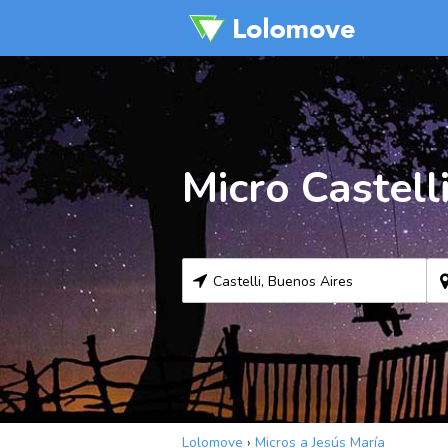
Micro Castell
Lolomove
›
Micros a Jesús María