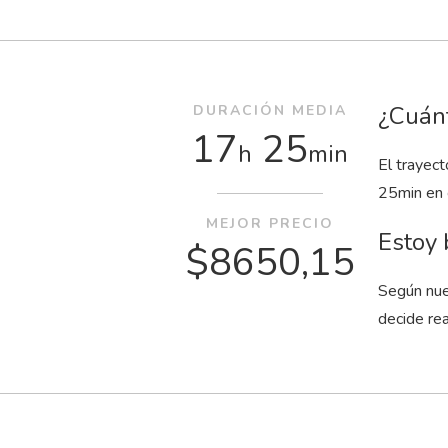
¿Cuánt
DURACIÓN MEDIA
17
25
h
min
El trayec
25
min
en 
MEJOR PRECIO
Estoy 
$8650,15
Según nue
decide rea