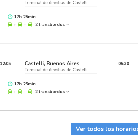
Terminal de ómnibus de Castelli
17
h
25
min
+
+
2 transbordos
Castelli, Buenos Aires
12:05
05:30
Terminal de ómnibus de Castelli
17
h
25
min
+
+
2 transbordos
Ver todos los horario