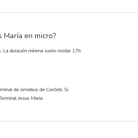
s María en micro?
s. La duración mínima suele rondar 17
h
.
inal de ómnibus de Castelli. Si
Terminal Jesus Maria.