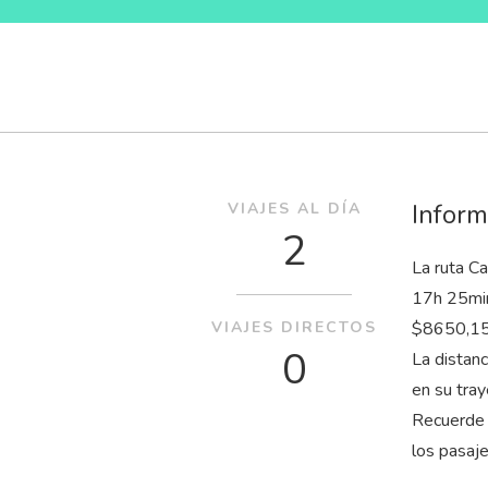
Inform
VIAJES AL DÍA
2
La ruta Ca
17
h
25
mi
VIAJES DIRECTOS
$8650,15 
0
La distan
en su tray
Recuerde 
los pasaj