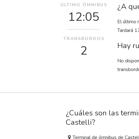
¿A qué
ÚLTIMO ÓMNIBUS
12:05
El último 
Tardará 1
TRANSBORDOS
Hay ru
2
No dispon
transbord
¿Cuáles son las termi
Castelli?
Terminal de ómnibus de Castell