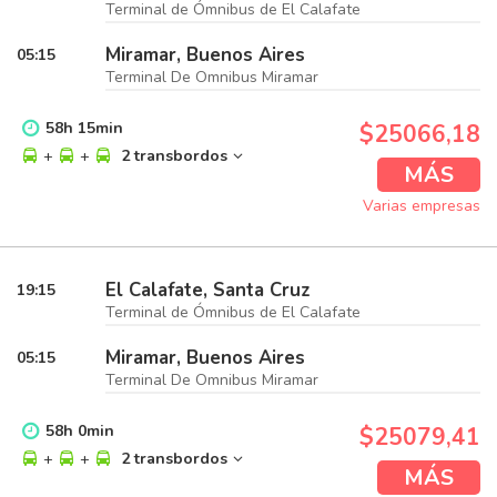
Terminal de Ómnibus de El Calafate
Miramar, Buenos Aires
05:15
Terminal De Omnibus Miramar
58
h
15
min
$25066,18
+
+
2 transbordos
MÁS
Varias empresas
El Calafate, Santa Cruz
19:15
Terminal de Ómnibus de El Calafate
Miramar, Buenos Aires
05:15
Terminal De Omnibus Miramar
58
h
0
min
$25079,41
+
+
2 transbordos
MÁS