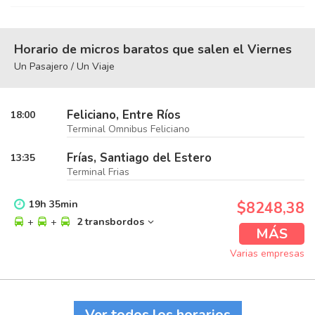
Horario de micros baratos que salen el Viernes
Un Pasajero / Un Viaje
Feliciano, Entre Ríos
18:00
Terminal Omnibus Feliciano
Frías, Santiago del Estero
13:35
Terminal Frias
19
h
35
min
$8248,38
+
+
2 transbordos
MÁS
Varias empresas
Ver todos los horarios