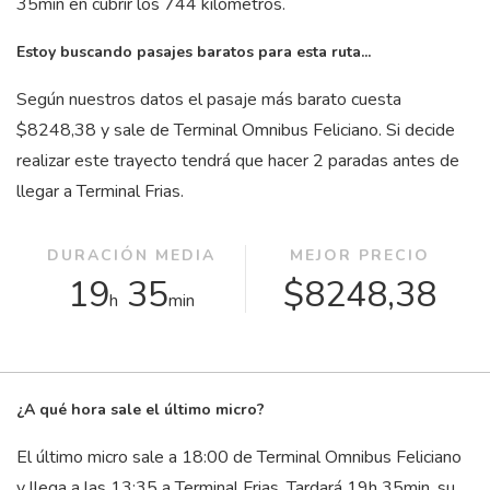
35
min
en cubrir los 744 kilómetros.
Estoy buscando pasajes baratos para esta ruta...
Según nuestros datos el pasaje más barato cuesta
$8248,38 y sale de Terminal Omnibus Feliciano. Si decide
realizar este trayecto tendrá que hacer 2 paradas antes de
llegar a Terminal Frias.
DURACIÓN MEDIA
MEJOR PRECIO
19
35
$8248,38
h
min
¿A qué hora sale el último micro?
El último micro sale a 18:00 de Terminal Omnibus Feliciano
y llega a las 13:35 a Terminal Frias. Tardará 19
h
35
min
, su