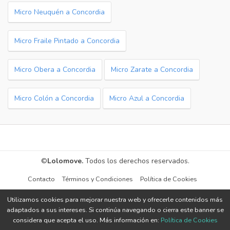
Micro Neuquén a Concordia
Micro Fraile Pintado a Concordia
Micro Obera a Concordia
Micro Zarate a Concordia
Micro Colón a Concordia
Micro Azul a Concordia
©
Lolomove.
Todos los derechos reservados.
Contacto
Términos y Condiciones
Política de Cookies
Utilizamos cookies para mejorar nuestra web y ofrecerle contenidos más
adaptados a sus intereses. Si continúa navegando o cierra este banner se
considera que acepta el uso. Más información en:
Política de Cookies