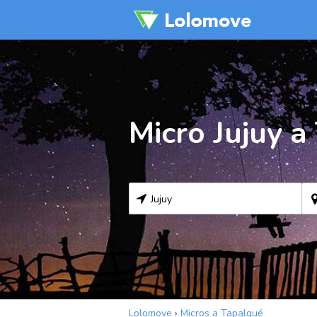
Micro Jujuy a
Lolomove
›
Micros a Tapalqué