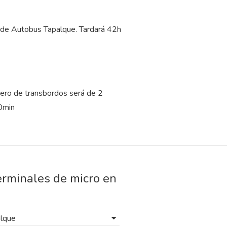
e de Autobus Tapalque. Tardará 42
h
ero de transbordos será de 2
0
min
erminales de micro en
alque