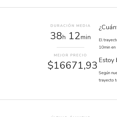
¿Cuánt
DURACIÓN MEDIA
38
12
h
min
El trayec
10
min
en 
MEJOR PRECIO
Estoy 
$16671,93
Según nue
trayecto 