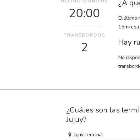
¿A qué
ÚLTIMO ÓMNIBUS
20:00
El último 
15
min
, s
TRANSBORDOS
Hay ru
2
No dispon
transbord
¿Cuáles son las termi
Jujuy?
Jujuy Terminal