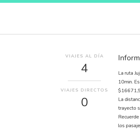
Inform
VIAJES AL DÍA
4
La ruta Ju
10
min
. E
VIAJES DIRECTOS
$16671,93
0
La distan
trayecto 
Recuerde 
los pasaj