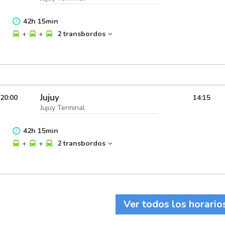
42
h
15
min
+
+
2 transbordos
Jujuy
20:00
14:15
Jujuy Terminal
42
h
15
min
+
+
2 transbordos
Ver todos los horario