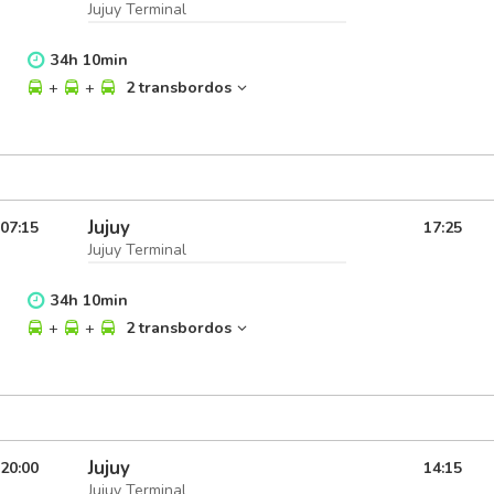
Jujuy Terminal
34
h
10
min
+
+
2 transbordos
Jujuy
07:15
17:25
Jujuy Terminal
34
h
10
min
+
+
2 transbordos
Jujuy
20:00
14:15
Jujuy Terminal