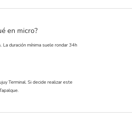
ué en micro?
s. La duración mínima suele rondar 34
h
.
y Terminal. Si decide realizar este
Tapalque.