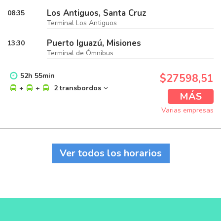
Los Antiguos, Santa Cruz
08:35
Terminal Los Antiguos
Puerto Iguazú, Misiones
13:30
Terminal de Ómnibus
52
h
55
min
$27598,51
+
+
2 transbordos
MÁS
Varias empresas
Ver todos los horarios