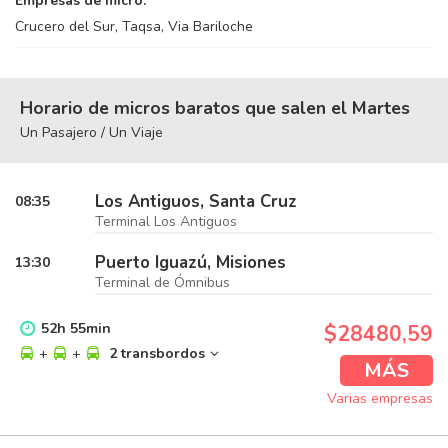
Empresas de micro:
Crucero del Sur, Taqsa, Via Bariloche
Horario de micros baratos que salen el Martes
Un Pasajero / Un Viaje
Los Antiguos, Santa Cruz
08:35
Terminal Los Antiguos
Puerto Iguazú, Misiones
13:30
Terminal de Ómnibus
52
h
55
min
$28480,59
+
+
2 transbordos
MÁS
Varias empresas