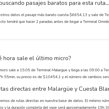
buscando pasajes baratos para esta ruta..
stros datos el pasaje más barato cuesta $6654,13 y sale de Term
ecto tendrá que hacer 2 paradas antes de llegar a Terminal Omni
 hora sale el último micro?
 micro sale a 15:05 de Terminal Malargue y llega a las 09:00 a T
7
h
55
min
, su precio es de $10454,1 y el número de cambios será
tas directas entre Malargüe y Cuesta Bla
emos de rutas directas en nuestra base de datos. El mínimo núm
os y la duración completa del viaje será aproximadamente 19
h
3