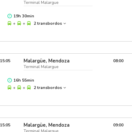
Terminal Malargue
19
h
30
min
+
+
2 transbordos
Malargüe, Mendoza
15:05
08:00
Terminal Malargue
16
h
55
min
+
+
2 transbordos
Malargüe, Mendoza
15:05
09:00
Terminal Malargue