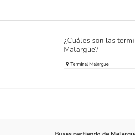
¿Cuáles son las termi
Malargüe?
Terminal Malargue
Buses partiendo de Malargü