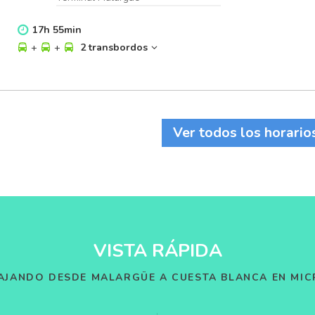
17
h
55
min
+
+
2 transbordos
Ver todos los horario
VISTA RÁPIDA
AJANDO DESDE MALARGÜE A CUESTA BLANCA EN MI