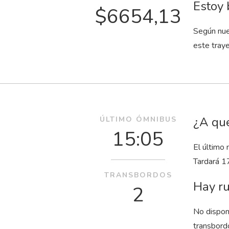
Estoy 
$6654,13
Según nue
este tray
¿A qué
ÚLTIMO ÓMNIBUS
15:05
El último
Tardará 1
TRANSBORDOS
Hay ru
2
No dispon
transbord