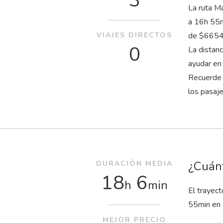
3
La ruta M
a 16
h
55
VIAJES DIRECTOS
de $6654,
0
La distan
ayudar en
Recuerde 
los pasaj
¿Cuánt
DURACIÓN MEDIA
18
6
h
min
El trayec
55
min
en 
MEJOR PRECIO