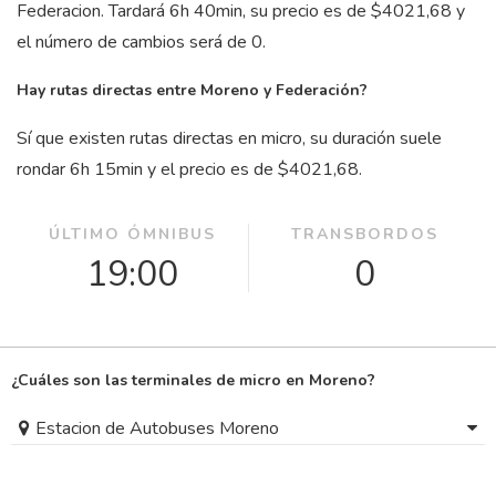
Federacion. Tardará 6
h
40
min
, su precio es de $4021,68 y
el número de cambios será de 0.
Hay rutas directas entre Moreno y Federación?
Sí que existen rutas directas en micro, su duración suele
rondar 6
h
15
min
y el precio es de $4021,68.
ÚLTIMO ÓMNIBUS
TRANSBORDOS
19:00
0
¿Cuáles son las terminales de micro en Moreno?
Estacion de Autobuses Moreno