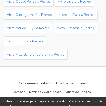
Micro Ciudad Perico a Recreo
Micro Liniers a Recreo
Micro Gualeguaychú a Recreo
Micro La Plata a Recreo
Micro Mar del Tuyú a Recreo
Micro Olavarría a Recreo
Micro Córdoba a Recreo
Micro Villa General Belgrano a Recreo
©
Lolomove.
Todos los derechos reservados.
Contacto
Términos y Condiciones
Política de Cookies
Utilizamos cookies para mejorar nuestra web y ofrecerle contenidos más
adaptados a sus intereses. Si continúa navegando o cierra este banner se