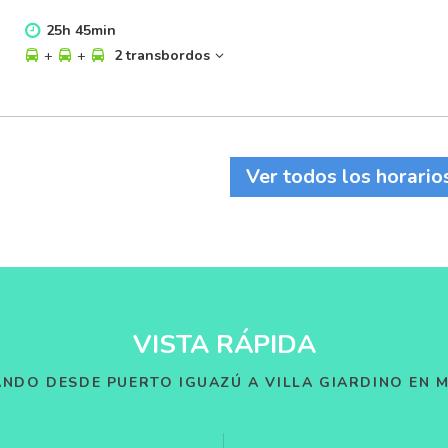
25
h
45
min
+
+
2 transbordos
Ver todos los horario
VISTA RÁPIDA
ANDO DESDE PUERTO IGUAZÚ A VILLA GIARDINO EN 