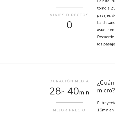
La ruta Pu
torno a 2
VIAJES DIRECTOS
pasajes d
0
La distan
ayudar en
Recuerde 
los pasaj
¿Cuánt
DURACIÓN MEDIA
28
40
micro?
h
min
El trayec
15
min
en 
MEJOR PRECIO