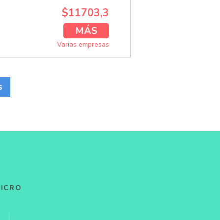
$11703,3
MÁS
Varias empresas
s
MICRO