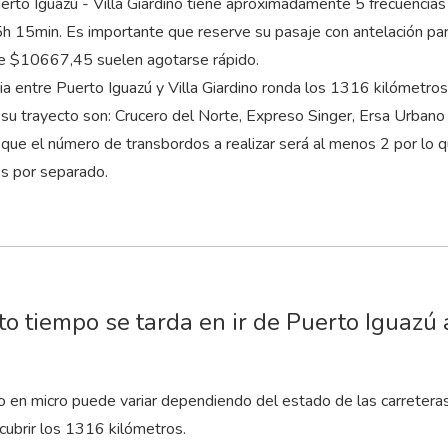
erto Iguazú - Villa Giardino tiene aproximadamente 5 frecuencias 
5
h
15
min
. Es importante que reserve su pasaje con antelación par
e $10667,45 suelen agotarse rápido.
cia entre Puerto Iguazú y Villa Giardino ronda los 1316 kilómetr
 su trayecto son: Crucero del Norte, Expreso Singer, Ersa Urbano
que el número de transbordos a realizar será al menos 2 por lo 
es por separado.
o tiempo se tarda en ir de Puerto Iguazú 
to en micro puede variar dependiendo del estado de las carretera
cubrir los 1316 kilómetros.