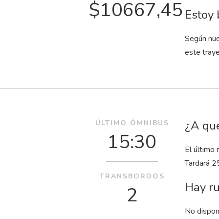
$10667,45
Estoy 
Según nue
este traye
¿A qué
ÚLTIMO ÓMNIBUS
15:30
El último 
Tardará 2
TRANSBORDOS
Hay ru
2
No dispon