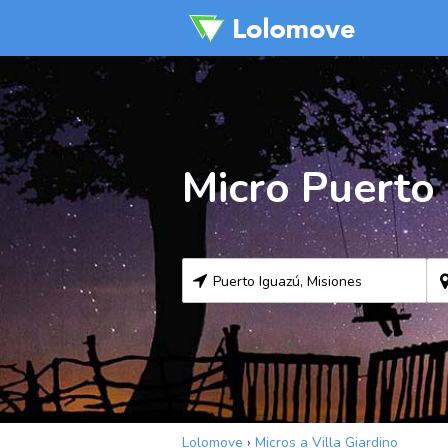
Micro Puerto 
Lolomove
›
Micros a Villa Giardino