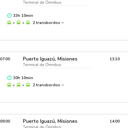
Terminal de Ómnibus
33
h
10
min
+
+
2 transbordos
Puerto Iguazú, Misiones
07:00
13:10
Terminal de Ómnibus
30
h
10
min
+
+
2 transbordos
Puerto Iguazú, Misiones
09:00
14:00
Terminal de Ómnibus