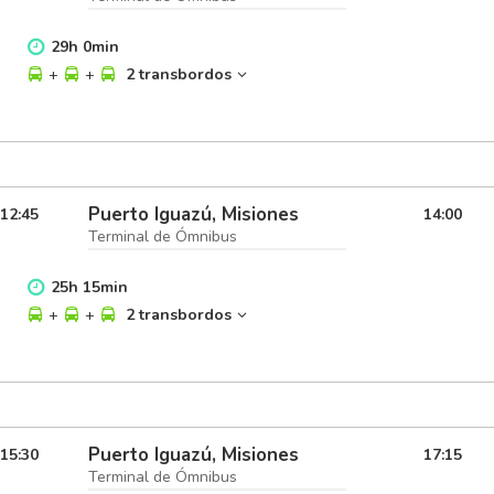
29
h
0
min
+
+
2 transbordos
Puerto Iguazú, Misiones
12:45
14:00
Terminal de Ómnibus
25
h
15
min
+
+
2 transbordos
Puerto Iguazú, Misiones
15:30
17:15
Terminal de Ómnibus