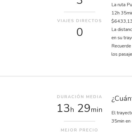
3
La ruta Pu
12
h
35
mi
VIAJES DIRECTOS
$6433,13 
0
La distan
en su tra
Recuerde 
los pasaj
¿Cuánt
DURACIÓN MEDIA
13
29
h
min
El trayec
35
min
en 
MEJOR PRECIO