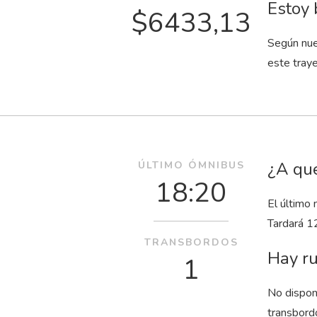
Estoy 
$6433,13
Según nue
este tray
¿A qué
ÚLTIMO ÓMNIBUS
18:20
El último 
Tardará 1
TRANSBORDOS
Hay ru
1
No dispon
transbord