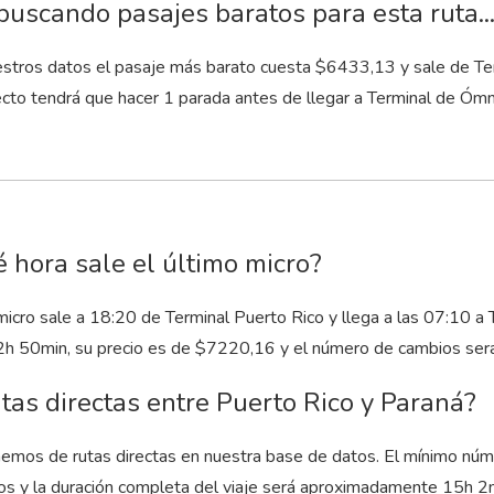
buscando pasajes baratos para esta ruta..
stros datos el pasaje más barato cuesta $6433,13 y sale de Term
ecto tendrá que hacer 1 parada antes de llegar a Terminal de Óm
 hora sale el último micro?
micro sale a 18:20 de Terminal Puerto Rico y llega a las 07:10 a
2
h
50
min
, su precio es de $7220,16 y el número de cambios será
tas directas entre Puerto Rico y Paraná?
emos de rutas directas en nuestra base de datos. El mínimo núm
os y la duración completa del viaje será aproximadamente 15
h
2