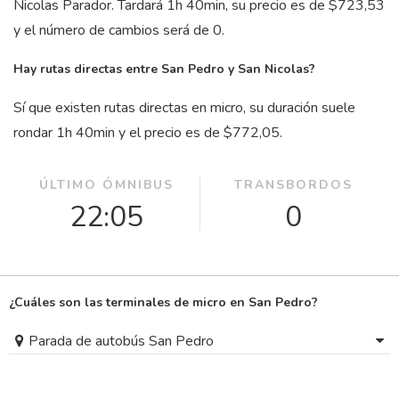
Nicolas Parador. Tardará 1
h
40
min
, su precio es de $723,53
y el número de cambios será de 0.
Hay rutas directas entre San Pedro y San Nicolas?
Sí que existen rutas directas en micro, su duración suele
rondar 1
h
40
min
y el precio es de $772,05.
ÚLTIMO ÓMNIBUS
TRANSBORDOS
22:05
0
¿Cuáles son las terminales de micro en San Pedro?
Parada de autobús San Pedro