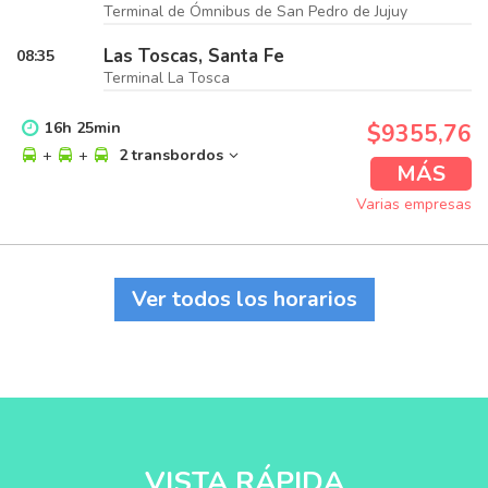
Terminal de Ómnibus de San Pedro de Jujuy
Las Toscas, Santa Fe
08:35
Terminal La Tosca
16
h
25
min
$9355,76
+
+
2 transbordos
MÁS
Varias empresas
Ver todos los horarios
VISTA RÁPIDA