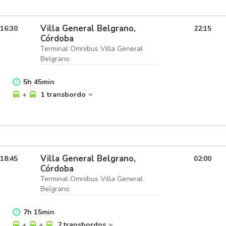
Villa General Belgrano,
16:30
22:15
Córdoba
Terminal Omnibus Villa General
Belgrano
5
h
45
min
+
1 transbordo
Villa General Belgrano,
18:45
02:00
Córdoba
Terminal Omnibus Villa General
Belgrano
7
h
15
min
+
+
2 transbordos