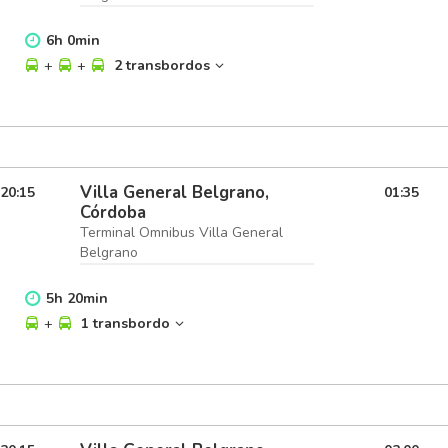
6
h
0
min
+
+
2 transbordos
Villa General Belgrano,
20:15
01:35
Córdoba
Terminal Omnibus Villa General
Belgrano
5
h
20
min
+
1 transbordo