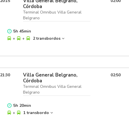
Villa General Belgrano,
20:15
02:00
Córdoba
Terminal Omnibus Villa General
Belgrano
5
h
45
min
+
+
2 transbordos
Villa General Belgrano,
21:30
02:50
Córdoba
Terminal Omnibus Villa General
Belgrano
5
h
20
min
+
1 transbordo