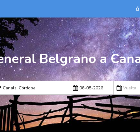
Ó
eneral Belgrano a Can