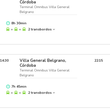
Córdoba
Terminal Omnibus Villa General
Belgrano
8
h
30
min
+
+
2 transbordos
Villa General Belgrano,
14:30
22:15
Córdoba
Terminal Omnibus Villa General
Belgrano
7
h
45
min
+
+
2 transbordos