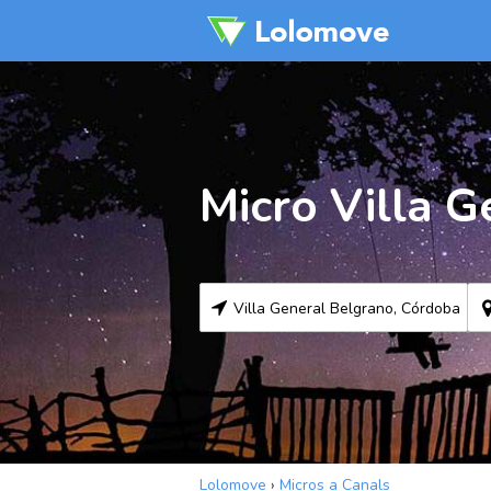
Micro Villa G
Lolomove
›
Micros a Canals