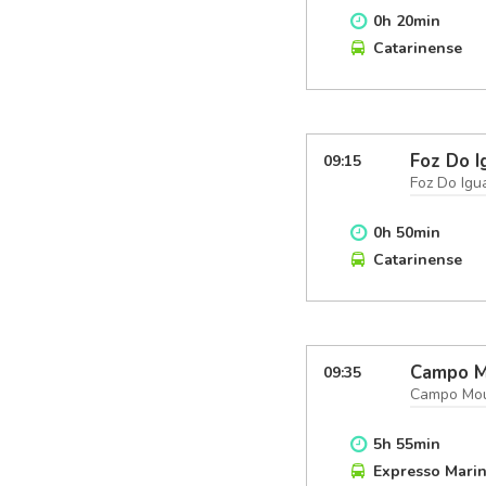
0
h
20
min
Catarinense
Foz Do I
09:15
Foz Do Igu
0
h
50
min
Catarinense
Campo M
09:35
Campo Mou
5
h
55
min
Expresso Mari