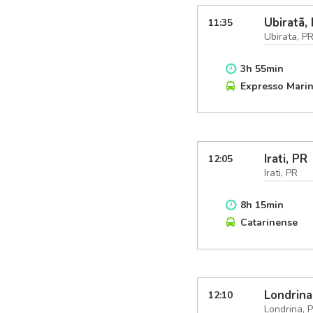
Ubiratã,
11:35
Ubirata, P
3
h
55
min
Expresso Mari
Irati, PR
12:05
Irati, PR
8
h
15
min
Catarinense
Londrina
12:10
Londrina, 