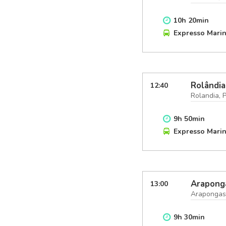
10
h
20
min
Expresso Mari
Rolândia
12:40
Rolandia, 
9
h
50
min
Expresso Mari
Arapong
13:00
Arapongas
9
h
30
min