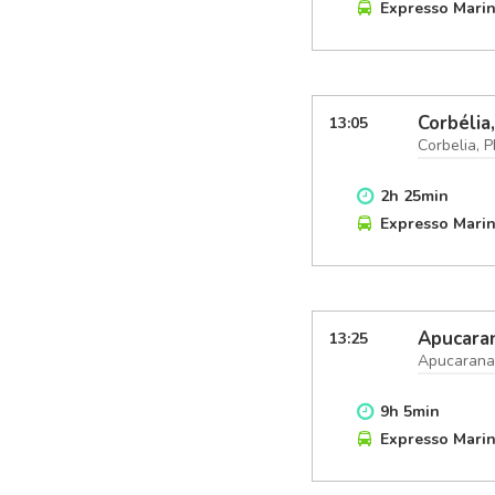
Expresso Mari
Corbélia
13:05
Corbelia, 
2
h
25
min
Expresso Mari
Apucara
13:25
Apucarana
9
h
5
min
Expresso Mari