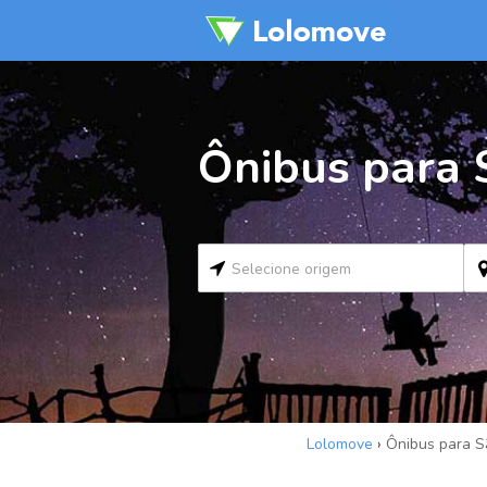
Ônibus para 
Lolomove
›
Ônibus para S