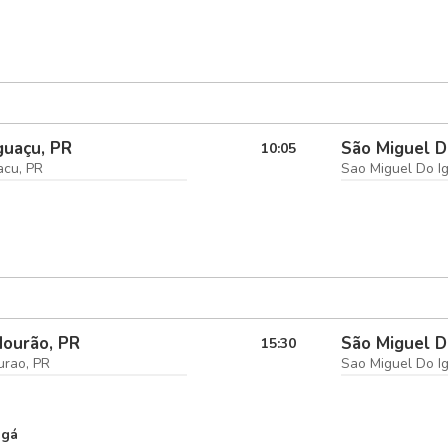
guaçu, PR
São Miguel D
10:05
acu, PR
Sao Miguel Do I
ourão, PR
São Miguel D
15:30
rao, PR
Sao Miguel Do I
ngá