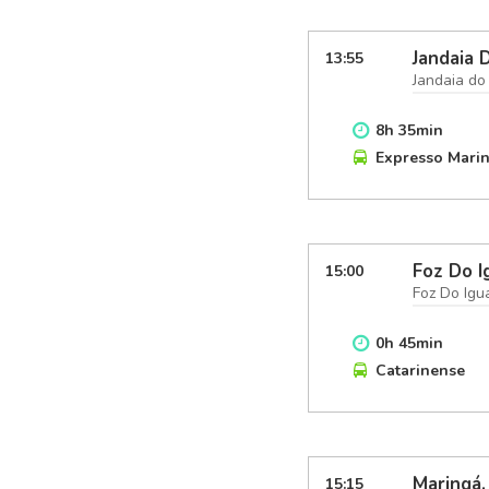
Jandaia 
13:55
Jandaia do
8
h
35
min
Expresso Mari
Foz Do I
15:00
Foz Do Igu
0
h
45
min
Catarinense
Maringá,
15:15