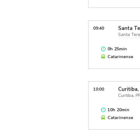
Santa Te
09:40
Santa Tere
0
h
25
min
Catarinense
Curitiba,
10:00
Curitiba, P
10
h
20
min
Catarinense