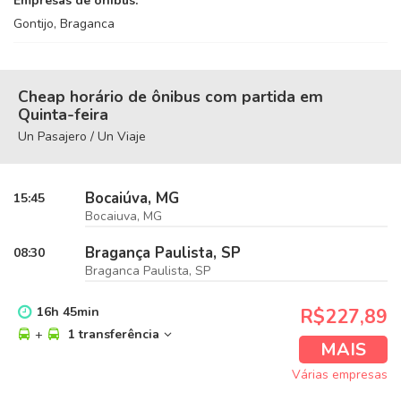
Empresas de ônibus:
Gontijo, Braganca
Cheap horário de ônibus com partida em
Quinta-feira
Un Pasajero / Un Viaje
Bocaiúva, MG
15:45
Bocaiuva, MG
Bragança Paulista, SP
08:30
Braganca Paulista, SP
16
h
45
min
R$227,89
+
1 transferência
MAIS
Várias empresas