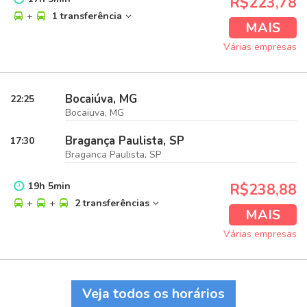
R$223,78
+
1 transferência
MAIS
Várias empresas
Bocaiúva, MG
22:25
Bocaiuva, MG
Bragança Paulista, SP
17:30
Braganca Paulista, SP
19
h
5
min
R$238,88
+
+
2 transferências
MAIS
Várias empresas
Veja todos os horários