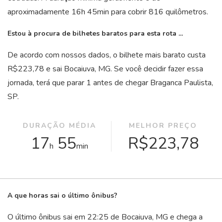
aproximadamente 16
h
45
min
para cobrir 816 quilômetros.
Estou à procura de bilhetes baratos para esta rota ...
De acordo com nossos dados, o bilhete mais barato custa
R$223,78 e sai Bocaiuva, MG. Se você decidir fazer essa
jornada, terá que parar 1 antes de chegar Braganca Paulista,
SP.
DURAÇÃO MÉDIA
MELHOR PREÇO
17
55
R$223,78
h
min
A que horas sai o último ônibus?
O último ônibus sai em 22:25 de Bocaiuva, MG e chega a