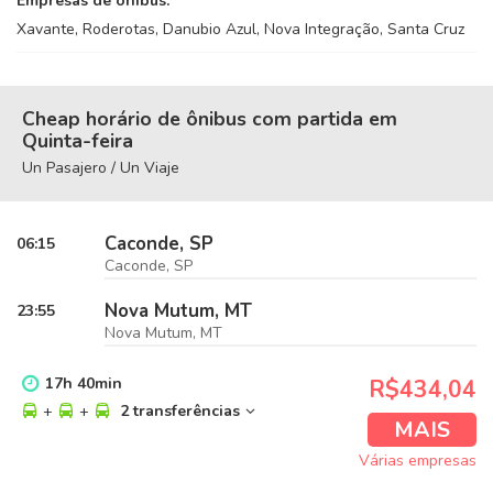
Empresas de ônibus:
Xavante, Roderotas, Danubio Azul, Nova Integração, Santa Cruz
Cheap horário de ônibus com partida em
Quinta-feira
Un Pasajero / Un Viaje
Caconde, SP
06:15
Caconde, SP
Nova Mutum, MT
23:55
Nova Mutum, MT
17
h
40
min
R$434,04
+
+
2 transferências
MAIS
Várias empresas