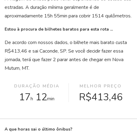
estradas. A duração mínima geralmente é de
aproximadamente 15
h
55
min
para cobrir 1514 quilômetros.
Estou à procura de bilhetes baratos para esta rota ...
De acordo com nossos dados, o bilhete mais barato custa
R$413,46 e sai Caconde, SP. Se você decidir fazer essa
jornada, terá que fazer 2 parar antes de chegar em Nova
Mutum, MT.
DURAÇÃO MÉDIA
MELHOR PREÇO
17
12
R$413,46
h
min
A que horas sai o último ônibus?