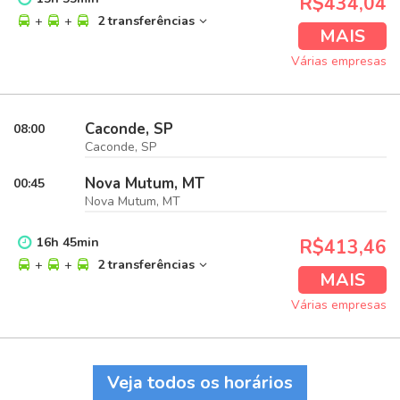
R$434,04
+
+
2 transferências
MAIS
Várias empresas
Caconde, SP
08:00
Caconde, SP
Nova Mutum, MT
00:45
Nova Mutum, MT
16
h
45
min
R$413,46
+
+
2 transferências
MAIS
Várias empresas
Veja todos os horários