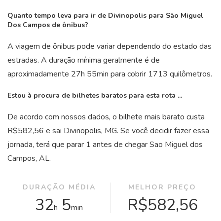
Quanto tempo leva para ir de Divinopolis para São Miguel
Dos Campos de ônibus?
A viagem de ônibus pode variar dependendo do estado das
estradas. A duração mínima geralmente é de
aproximadamente 27
h
55
min
para cobrir 1713 quilômetros.
Estou à procura de bilhetes baratos para esta rota ...
De acordo com nossos dados, o bilhete mais barato custa
R$582,56 e sai Divinopolis, MG. Se você decidir fazer essa
jornada, terá que parar 1 antes de chegar Sao Miguel dos
Campos, AL.
DURAÇÃO MÉDIA
MELHOR PREÇO
32
5
R$582,56
h
min