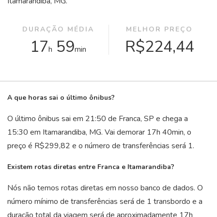
Itamarandiba, MG.
DURAÇÃO MÉDIA
MELHOR PREÇO
17
59
R$224,44
h
min
A que horas sai o último ônibus?
O último ônibus sai em 21:50 de Franca, SP e chega a
15:30 em Itamarandiba, MG. Vai demorar 17
h
40
min
, o
preço é R$299,82 e o número de transferências será 1.
Existem rotas diretas entre Franca e Itamarandiba?
Nós não temos rotas diretas em nosso banco de dados. O
número mínimo de transferências será de 1 transbordo e a
duração total da viagem será de aproximadamente 17
h