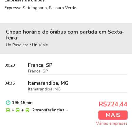
Empresas de ônibus:
Expresso Setelagoano, Passaro Verde
Cheap horário de ônibus com partida em Sexta-
feira
Un Pasajero / Un Viaje
Franca, SP
09:20
Franca, SP
Itamarandiba, MG
04:35
Itamarandiba, MG
19
h
15
min
R$224,44
+
+
2 transferências
MAIS
Várias empresas