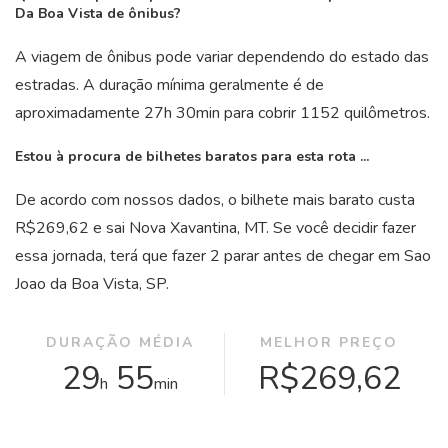
Da Boa Vista de ônibus?
A viagem de ônibus pode variar dependendo do estado das
estradas. A duração mínima geralmente é de
aproximadamente 27
h
30
min
para cobrir 1152 quilômetros.
Estou à procura de bilhetes baratos para esta rota ...
De acordo com nossos dados, o bilhete mais barato custa
R$269,62 e sai Nova Xavantina, MT. Se você decidir fazer
essa jornada, terá que fazer 2 parar antes de chegar em Sao
Joao da Boa Vista, SP.
DURAÇÃO MÉDIA
MELHOR PREÇO
29
55
R$269,62
h
min