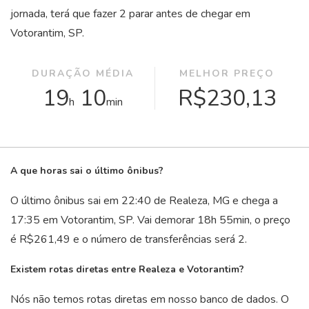
jornada, terá que fazer 2 parar antes de chegar em
Votorantim, SP.
DURAÇÃO MÉDIA
MELHOR PREÇO
19
10
R$230,13
h
min
A que horas sai o último ônibus?
O último ônibus sai em 22:40 de Realeza, MG e chega a
17:35 em Votorantim, SP. Vai demorar 18
h
55
min
, o preço
é R$261,49 e o número de transferências será 2.
Existem rotas diretas entre Realeza e Votorantim?
Nós não temos rotas diretas em nosso banco de dados. O