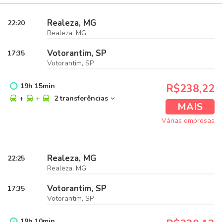
Realeza, MG
22:20
Realeza, MG
Votorantim, SP
17:35
Votorantim, SP
19
h
15
min
R$238,22
+
+
2 transferências
MAIS
Várias empresas
Realeza, MG
22:25
Realeza, MG
Votorantim, SP
17:35
Votorantim, SP
19
h
10
min