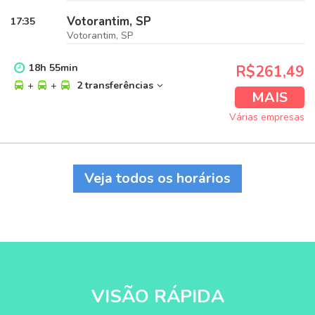
Votorantim, SP
17:35
Votorantim, SP
18
h
55
min
R$261,49
+
+
2 transferências
MAIS
Várias empresas
Veja todos os horários
VISÃO RÁPIDA