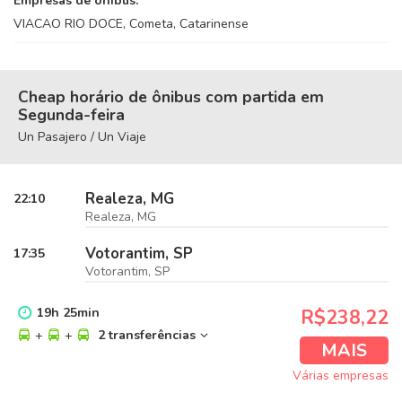
Empresas de ônibus:
VIACAO RIO DOCE, Cometa, Catarinense
Cheap horário de ônibus com partida em
Segunda-feira
Un Pasajero / Un Viaje
Realeza, MG
22:10
Realeza, MG
Votorantim, SP
17:35
Votorantim, SP
19
h
25
min
R$238,22
+
+
2 transferências
MAIS
Várias empresas