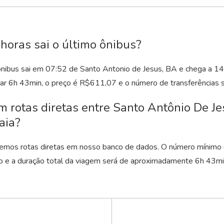
horas sai o último ônibus?
ônibus sai em 07:52 de Santo Antonio de Jesus, BA e chega a 14
ar 6
h
43
min
, o preço é R$611,07 e o número de transferências s
m rotas diretas entre Santo Antônio De Je
aia?
emos rotas diretas em nosso banco de dados. O número mínimo d
o e a duração total da viagem será de aproximadamente 6
h
43
mi