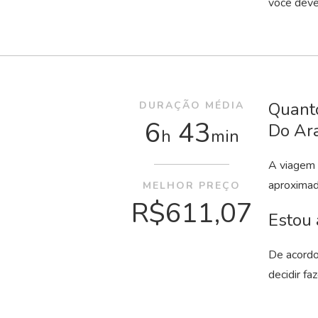
você deve
Quanto
DURAÇÃO MÉDIA
6
43
Do Ar
h
min
A viagem 
aproxima
MELHOR PREÇO
R$611,07
Estou 
De acordo
decidir fa