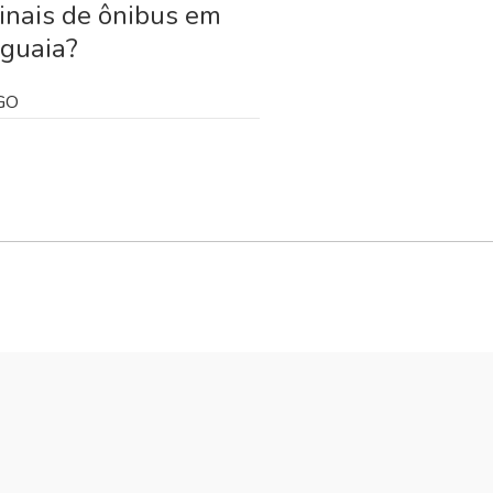
inais de ônibus em
aguaia?
 GO