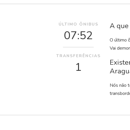
A que 
ÚLTIMO ÔNIBUS
07:52
O último 
Vai demor
TRANSFERÊNCIAS
Existe
1
Aragu
Nós não t
transbord