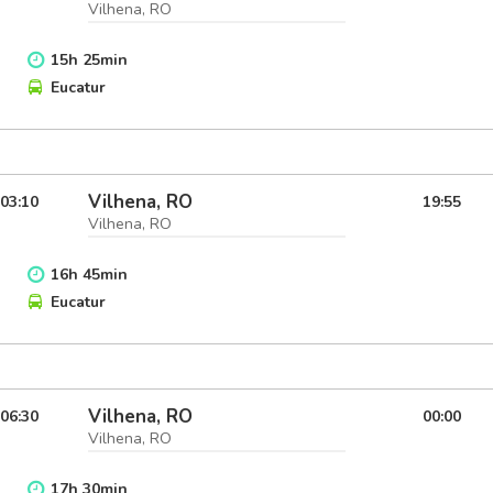
Vilhena, RO
15
h
25
min
Eucatur
Vilhena, RO
03:10
19:55
Vilhena, RO
16
h
45
min
Eucatur
Vilhena, RO
06:30
00:00
Vilhena, RO
17
h
30
min