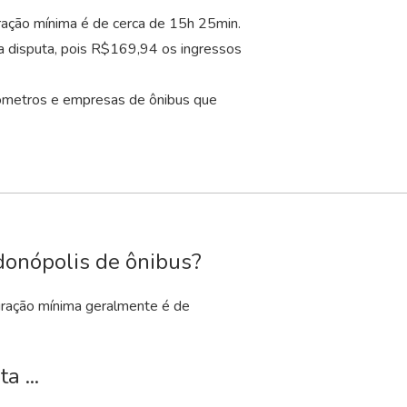
ração mínima é de cerca de 15
h
25
min
.
a disputa, pois R$169,94 os ingressos
lômetros e empresas de ônibus que
donópolis de ônibus?
uração mínima geralmente é de
a ...