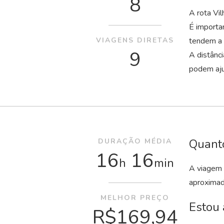
8
A rota Vi
É importa
VIAGENS DIRETAS
tendem a 
9
A distânc
podem aju
Quanto
DURAÇÃO MÉDIA
16
16
h
min
A viagem 
aproxima
MELHOR PREÇO
Estou 
R$169,94