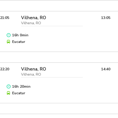
Vilhena, RO
21:05
13:05
Vilhena, RO
16
h
0
min
Eucatur
Vilhena, RO
22:20
14:40
Vilhena, RO
16
h
20
min
Eucatur