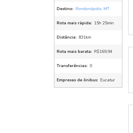
Destino:
Rondonópolis, MT
Rota mais rápida:
15
h
25
min
Distância:
831km
Rota mais barata:
R$169,94
Transferências:
0
Empresas de ônibus:
Eucatur