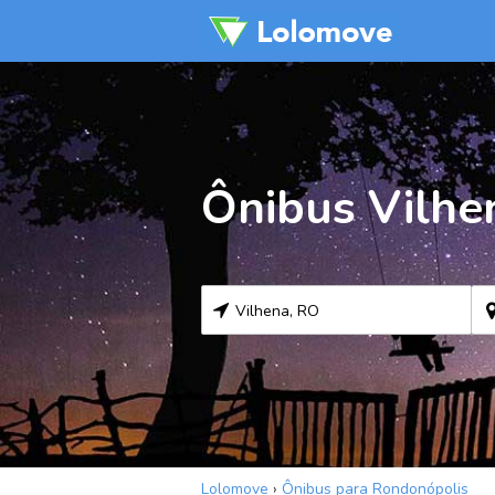
Ônibus Vilhe
Lolomove
›
Ônibus para Rondonópolis