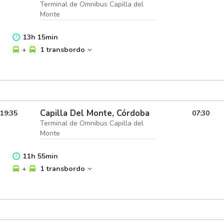
Terminal de Omnibus Capilla del
Monte
13
h
15
min
+
1 transbordo
Capilla Del Monte, Córdoba
19:35
07:30
Terminal de Omnibus Capilla del
Monte
11
h
55
min
+
1 transbordo