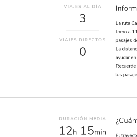
Inform
VIAJES AL DÍA
3
La ruta Ca
torno a 1
VIAJES DIRECTOS
pasajes d
0
La distan
ayudar en 
Recuerde 
los pasaj
¿Cuánt
DURACIÓN MEDIA
12
15
h
min
El trayec