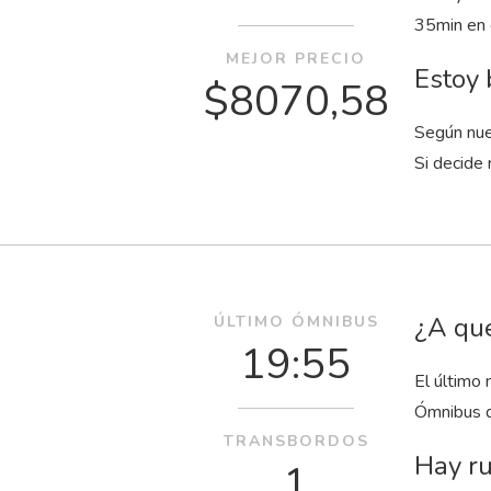
35
min
en 
MEJOR PRECIO
Estoy 
$8070,58
Según nue
Si decide 
¿A qué
ÚLTIMO ÓMNIBUS
19:55
El último 
Ómnibus d
TRANSBORDOS
Hay ru
1