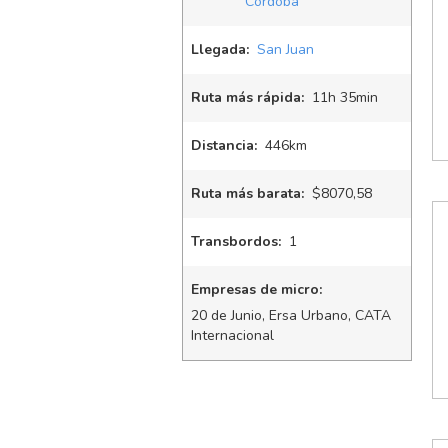
Córdoba
Llegada:
San Juan
Ruta más rápida:
11
h
35
min
Distancia:
446km
Ruta más barata:
$8070,58
Transbordos:
1
Empresas de micro:
20 de Junio, Ersa Urbano, CATA
Internacional