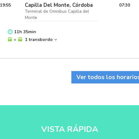
Capilla Del Monte, Córdoba
19:55
07:30
Terminal de Omnibus Capilla del
Monte
11
h
35
min
+
1 transbordo
Ver todos los horario
VISTA RÁPIDA