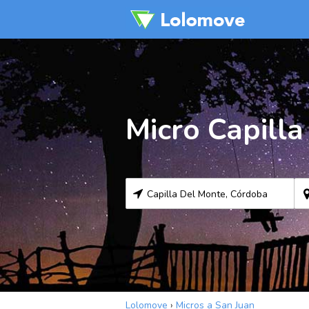
Micro Capill
Lolomove
›
Micros a San Juan