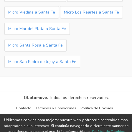
Micro Viedma a Santa Fe
Micro Los Reartes a Santa Fe
Micro Mar del Plata a Santa Fe
Micro Santa Rosa a Santa Fe
Micro San Pedro de Jujuy a Santa Fe
©
Lolomove.
Todos los derechos reservados.
Contacto
Términos y Condiciones
Política de Cookies
Utilizamos cookies para mejorar nuestra web y ofrecerle contenidos más
adaptados a sus intereses. Si continúa navegando o cierra este banner se
considera que acepta el uso. Más información en:
Política de Cookies