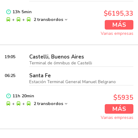
13
h
5
min
$6195,33
+
+
2 transbordos
MÁS
Varias empresas
Castelli, Buenos Aires
19:05
Terminal de ómnibus de Castelli
Santa Fe
06:25
Estación Terminal General Manuel Belgrano
11
h
20
min
$5935
+
+
2 transbordos
MÁS
Varias empresas