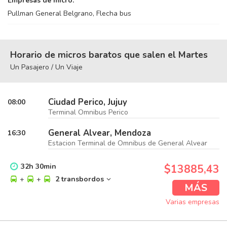
Empresas de micro:
Pullman General Belgrano, Flecha bus
Horario de micros baratos que salen el Martes
Un Pasajero / Un Viaje
Ciudad Perico, Jujuy
08:00
Terminal Omnibus Perico
General Alvear, Mendoza
16:30
Estacion Terminal de Omnibus de General Alvear
32
h
30
min
$13885,43
+
+
2 transbordos
MÁS
Varias empresas