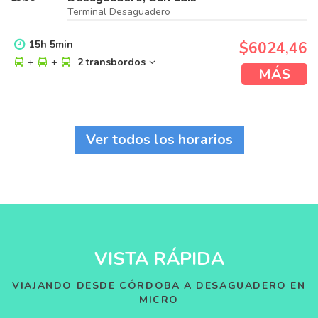
Terminal Desaguadero
15
h
5
min
$6024,46
+
+
2 transbordos
MÁS
Ver todos los horarios
VISTA RÁPIDA
VIAJANDO DESDE CÓRDOBA A DESAGUADERO EN
MICRO