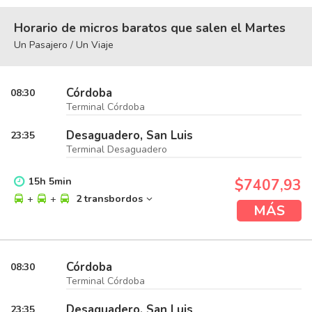
Horario de micros baratos que salen el Martes
Un Pasajero / Un Viaje
Córdoba
08:30
Terminal Córdoba
Desaguadero, San Luis
23:35
Terminal Desaguadero
15
h
5
min
$7407,93
+
+
2 transbordos
MÁS
Córdoba
08:30
Terminal Córdoba
Desaguadero, San Luis
23:35