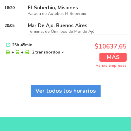
El Soberbio, Misiones
18:20
Parada de Autobus El Soberbio
Mar De Ajo, Buenos Aires
20:05
Terminal de Ómnibus de Mar de Ajó
25
h
45
min
$10637,65
+
+
2 transbordos
MÁS
Varias empresas
Ver todos los horarios