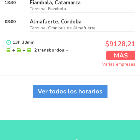
Fiambalá, Catamarca
18:30
Terminal Fiambala
Almafuerte, Córdoba
08:00
Terminal Omnibus de Almafuerte
13
h
30
min
$9128,21
+
+
2 transbordos
MÁS
Varias empresas
Ver todos los horarios