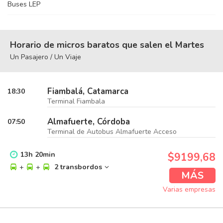
Buses LEP
Horario de micros baratos que salen el Martes
Un Pasajero / Un Viaje
Fiambalá, Catamarca
18:30
Terminal Fiambala
Almafuerte, Córdoba
07:50
Terminal de Autobus Almafuerte Acceso
13
h
20
min
$9199,68
+
+
2 transbordos
MÁS
Varias empresas