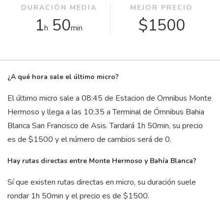
DURACIÓN MEDIA
MEJOR PRECIO
1
50
$1500
h
min
¿A qué hora sale el último micro?
El último micro sale a 08:45 de Estacion de Omnibus Monte
Hermoso y llega a las 10:35 a Terminal de Ómnibus Bahia
Blanca San Francisco de Asis. Tardará 1
h
50
min
, su precio
es de $1500 y el número de cambios será de 0.
Hay rutas directas entre Monte Hermoso y Bahía Blanca?
Sí que existen rutas directas en micro, su duración suele
rondar 1
h
50
min
y el precio es de $1500.