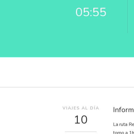
05:55
Inform
VIAJES AL DÍA
10
La ruta R
torno a 1