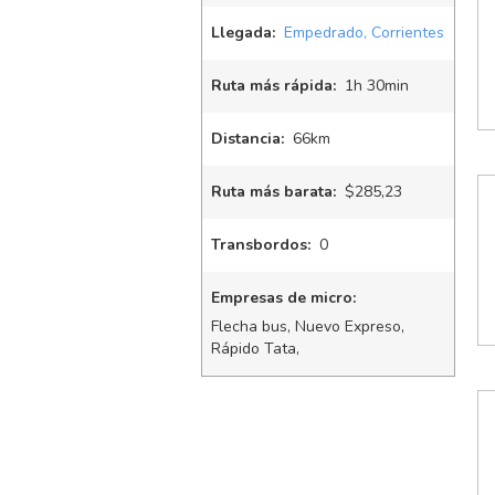
Llegada:
Empedrado, Corrientes
Ruta más rápida:
1
h
30
min
Distancia:
66km
Ruta más barata:
$285,23
Transbordos:
0
Empresas de micro:
Flecha bus, Nuevo Expreso,
Rápido Tata,