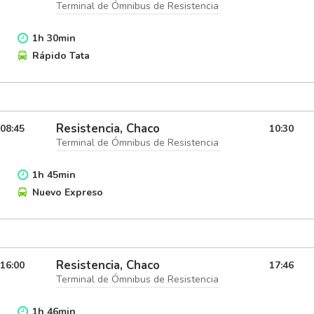
Terminal de Ómnibus de Resistencia
1
h
30
min
Rápido Tata
Resistencia, Chaco
08:45
10:30
Terminal de Ómnibus de Resistencia
1
h
45
min
Nuevo Expreso
Resistencia, Chaco
16:00
17:46
Terminal de Ómnibus de Resistencia
1
h
46
min