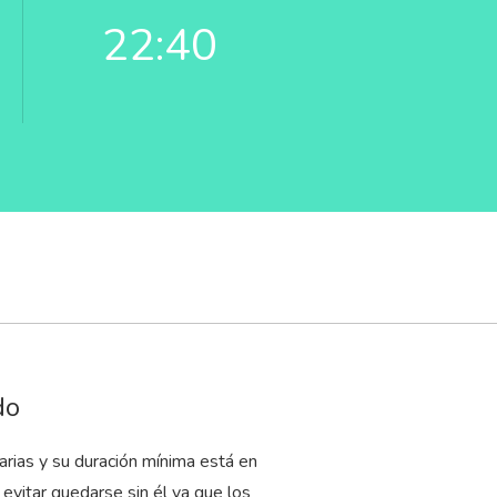
22:40
do
rias y su duración mínima está en
evitar quedarse sin él ya que los