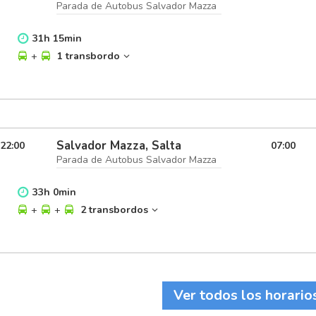
Parada de Autobus Salvador Mazza
31
h
15
min
+
1 transbordo
Salvador Mazza, Salta
22:00
07:00
Parada de Autobus Salvador Mazza
33
h
0
min
+
+
2 transbordos
Ver todos los horario