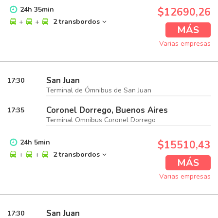
24
h
35
min
$12690,26
+
+
2 transbordos
MÁS
Varias empresas
San Juan
17:30
Terminal de Ómnibus de San Juan
Coronel Dorrego, Buenos Aires
17:35
Terminal Omnibus Coronel Dorrego
24
h
5
min
$15510,43
+
+
2 transbordos
MÁS
Varias empresas
San Juan
17:30