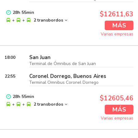
28
h
55
min
$12611,63
+
+
2 transbordos
MÁS
Varias empresas
San Juan
18:00
Terminal de Ómnibus de San Juan
Coronel Dorrego, Buenos Aires
22:55
Terminal Omnibus Coronel Dorrego
28
h
55
min
$12605,46
+
+
2 transbordos
MÁS
Varias empresas