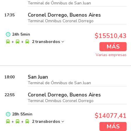
Terminal de Ómnibus de San Juan
Coronel Dorrego, Buenos Aires
17:35
Terminal Omnibus Coronel Dorrego
24
h
5
min
$15510,43
+
+
2 transbordos
MÁS
Varias empresas
San Juan
18:00
Terminal de Ómnibus de San Juan
Coronel Dorrego, Buenos Aires
22:55
Terminal Omnibus Coronel Dorrego
28
h
55
min
$14077,41
+
+
2 transbordos
MÁS