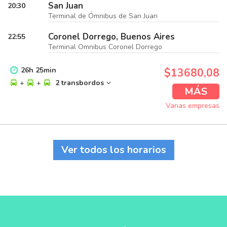
San Juan
20:30
Terminal de Ómnibus de San Juan
Coronel Dorrego, Buenos Aires
22:55
Terminal Omnibus Coronel Dorrego
26
h
25
min
$13680,08
+
+
2 transbordos
MÁS
Varias empresas
Ver todos los horarios