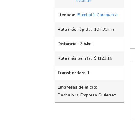
Tucumán
Llegada:
Fiambalá, Catamarca
Ruta más rápida:
10
h
30
min
Distancia:
294km
Ruta más barata:
$4123,16
Transbordos:
1
Empresas de micro:
Flecha bus, Empresa Gutierrez