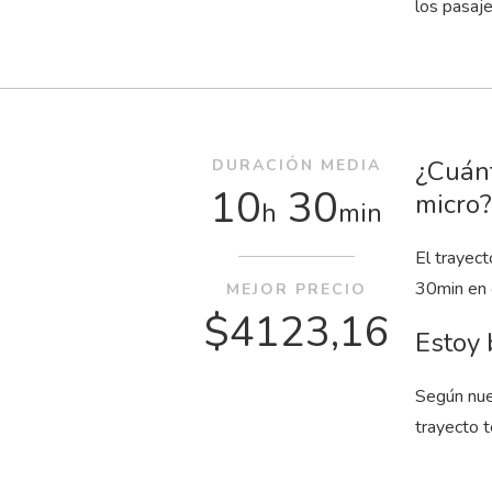
los pasaj
¿Cuánt
DURACIÓN MEDIA
10
30
micro?
h
min
El trayec
30
min
en 
MEJOR PRECIO
$4123,16
Estoy 
Según nue
trayecto t