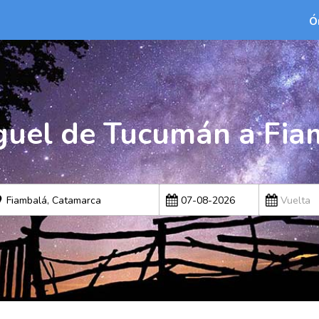
Ó
guel de Tucumán a Fia