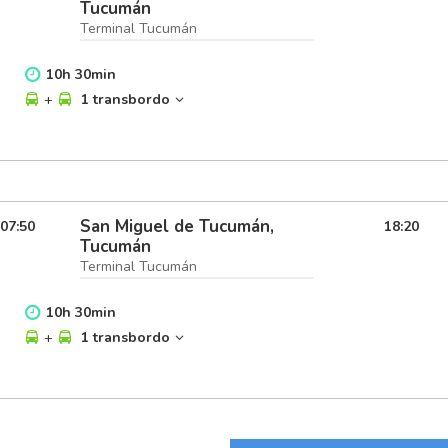
Tucumán
Terminal Tucumán
10
h
30
min
+
1 transbordo
San Miguel de Tucumán,
07:50
18:20
Tucumán
Terminal Tucumán
10
h
30
min
+
1 transbordo