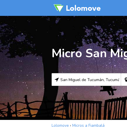
Micro San Mi
Lolomove
›
Micros a Fiambalá