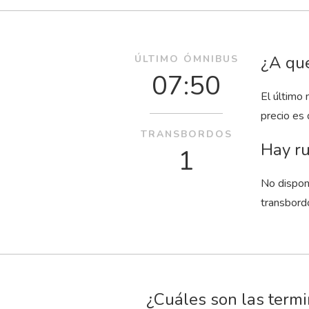
¿A qué
ÚLTIMO ÓMNIBUS
07:50
El último 
precio es
TRANSBORDOS
Hay ru
1
No dispon
transbord
¿Cuáles son las termi