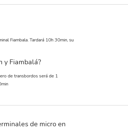
minal Fiambala. Tardará 10
h
30
min
, su
n y Fiambalá?
ero de transbordos será de 1
0
min
erminales de micro en