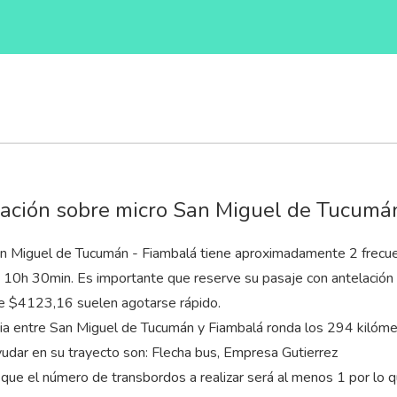
ación sobre micro San Miguel de Tucumá
an Miguel de Tucumán - Fiambalá tiene aproximadamente 2 frecuen
a 10
h
30
min
. Es importante que reserve su pasaje con antelación 
e $4123,16 suelen agotarse rápido.
cia entre San Miguel de Tucumán y Fiambalá ronda los 294 kilóme
udar en su trayecto son: Flecha bus, Empresa Gutierrez
que el número de transbordos a realizar será al menos 1 por lo 