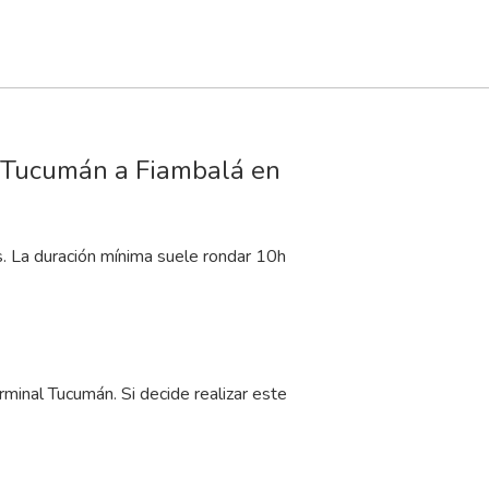
e Tucumán a Fiambalá en
s. La duración mínima suele rondar 10
h
.
inal Tucumán. Si decide realizar este