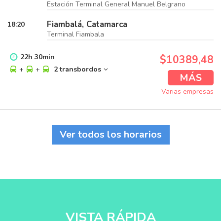
Estación Terminal General Manuel Belgrano
Fiambalá, Catamarca
18:20
Terminal Fiambala
22
h
30
min
$10389,48
+
+
2 transbordos
MÁS
Varias empresas
Ver todos los horarios
VISTA RÁPIDA