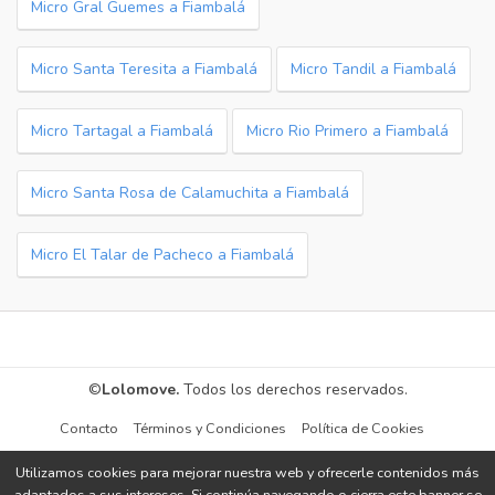
Micro Gral Guemes a Fiambalá
Micro Santa Teresita a Fiambalá
Micro Tandil a Fiambalá
Micro Tartagal a Fiambalá
Micro Rio Primero a Fiambalá
Micro Santa Rosa de Calamuchita a Fiambalá
Micro El Talar de Pacheco a Fiambalá
©
Lolomove.
Todos los derechos reservados.
Contacto
Términos y Condiciones
Política de Cookies
Utilizamos cookies para mejorar nuestra web y ofrecerle contenidos más
adaptados a sus intereses. Si continúa navegando o cierra este banner se