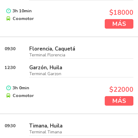
3
h
10
min
$18000
Coomotor
MÁS
Florencia, Caquetá
09:30
Terminal Florencia
Garzón, Huila
12:30
Terminal Garzon
3
h
0
min
$22000
Coomotor
MÁS
Timana, Huila
09:30
Terminal Timana