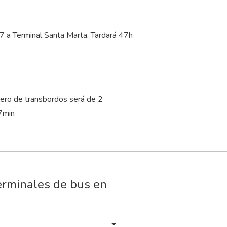
17 a Terminal Santa Marta. Tardará 47
h
ero de transbordos será de 2
7
min
erminales de bus en