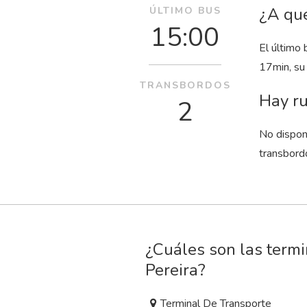
¿A qué
ÚLTIMO BUS
15:00
El último 
17
min
, s
TRANSBORDOS
Hay ru
2
No dispon
transbord
¿Cuáles son las term
Pereira?
Terminal De Transporte