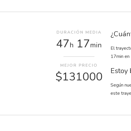
¿Cuánt
DURACIÓN MEDIA
47
17
h
min
El trayec
17
min
en 
MEJOR PRECIO
Estoy 
$131000
Según nue
este tray