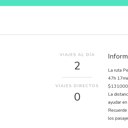
Inform
VIAJES AL DÍA
2
La ruta Pe
47
h
17
mi
VIAJES DIRECTOS
$131000 s
0
La distan
ayudar en
Recuerde 
los pasaj