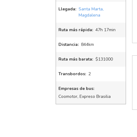
Llegada:
Santa Marta,
Magdalena
Ruta más rápida:
47
h
17
min
Distancia:
844km
Ruta más barata:
$131000
Transbordos:
2
Empresas de bus:
Coomotor, Expreso Brasilia