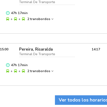
Terminal De Transporte
47
h
17
min
+
+
2 transbordos
Pereira, Risaralda
15:00
14:17
Terminal De Transporte
47
h
17
min
+
+
2 transbordos
Ver todos los horario