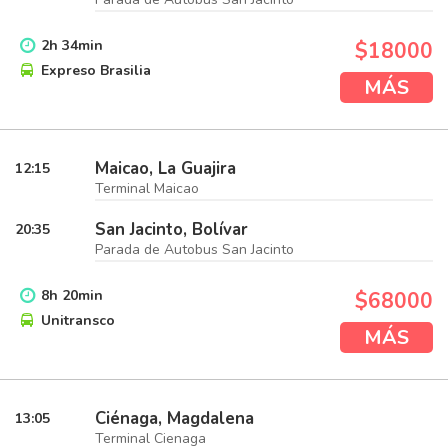
2
h
34
min
$18000
Expreso Brasilia
MÁS
Maicao, La Guajira
12:15
Terminal Maicao
San Jacinto, Bolívar
20:35
Parada de Autobus San Jacinto
8
h
20
min
$68000
Unitransco
MÁS
Ciénaga, Magdalena
13:05
Terminal Cienaga