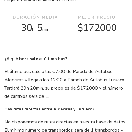
llegar a Parada de Autobus Luruaco.
DURACIÓN MEDIA
MEJOR PRECIO
30
5
$172000
h
min
¿A qué hora sale el último bus?
El último bus sale a las 07:00 de Parada de Autobus
Algeciras y llega a las 12:20 a Parada de Autobus Luruaco.
Tardará 29
h
20
min
, su precio es de $172000 y el número
de cambios será de 1.
Hay rutas directas entre Algeciras y Luruaco?
No disponemos de rutas directas en nuestra base de datos.
El mínimo número de transbordos será de 1 transbordos y