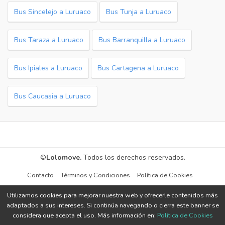
Bus Sincelejo a Luruaco
Bus Tunja a Luruaco
Bus Taraza a Luruaco
Bus Barranquilla a Luruaco
Bus Ipiales a Luruaco
Bus Cartagena a Luruaco
Bus Caucasia a Luruaco
©
Lolomove.
Todos los derechos reservados.
Contacto
Términos y Condiciones
Política de Cookies
Utilizamos cookies para mejorar nuestra web y ofrecerle contenidos más
adaptados a sus intereses. Si continúa navegando o cierra este banner se
considera que acepta el uso. Más información en:
Política de Cookies