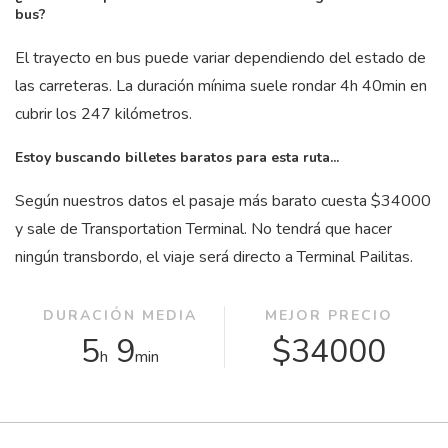
bus?
El trayecto en bus puede variar dependiendo del estado de
las carreteras. La duración mínima suele rondar 4
h
40
min
en
cubrir los 247 kilómetros.
Estoy buscando billetes baratos para esta ruta...
Según nuestros datos el pasaje más barato cuesta $34000
y sale de Transportation Terminal. No tendrá que hacer
ningún transbordo, el viaje será directo a Terminal Pailitas.
DURACIÓN MEDIA
MEJOR PRECIO
5
9
$34000
h
min