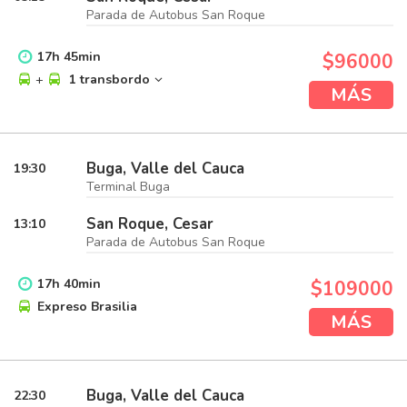
Parada de Autobus San Roque
17
h
45
min
$96000
+
1 transbordo
MÁS
Buga, Valle del Cauca
19:30
Terminal Buga
San Roque, Cesar
13:10
Parada de Autobus San Roque
17
h
40
min
$109000
Expreso Brasilia
MÁS
Buga, Valle del Cauca
22:30