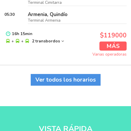
Terminal Cimitarra
Armenia, Quindío
05:30
Terminal Armenia
16
h
15
min
$119000
+
+
2 transbordos
MÁS
Varias operadoras
Ver todos los horarios
VISTA RÁPIDA