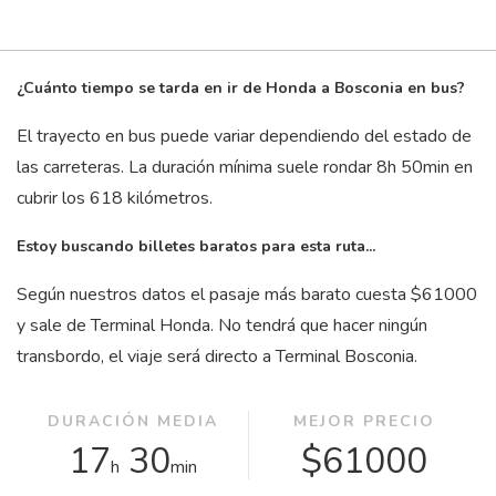
¿Cuánto tiempo se tarda en ir de Honda a Bosconia en bus?
El trayecto en bus puede variar dependiendo del estado de
las carreteras. La duración mínima suele rondar 8
h
50
min
en
cubrir los 618 kilómetros.
Estoy buscando billetes baratos para esta ruta...
Según nuestros datos el pasaje más barato cuesta $61000
y sale de Terminal Honda. No tendrá que hacer ningún
transbordo, el viaje será directo a Terminal Bosconia.
DURACIÓN MEDIA
MEJOR PRECIO
17
30
$61000
h
min