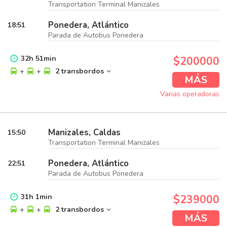
Transportation Terminal Manizales
Ponedera, Atlántico
18:51
Parada de Autobus Ponedera
32
h
51
min
$200000
+
+
2 transbordos
MÁS
Varias operadoras
Manizales, Caldas
15:50
Transportation Terminal Manizales
Ponedera, Atlántico
22:51
Parada de Autobus Ponedera
31
h
1
min
$239000
+
+
2 transbordos
MÁS