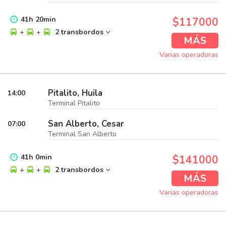
41
h
20
min
$117000
+
+
2 transbordos
MÁS
Varias operadoras
Pitalito, Huila
14:00
Terminal Pitalito
San Alberto, Cesar
07:00
Terminal San Alberto
41
h
0
min
$141000
+
+
2 transbordos
MÁS
Varias operadoras