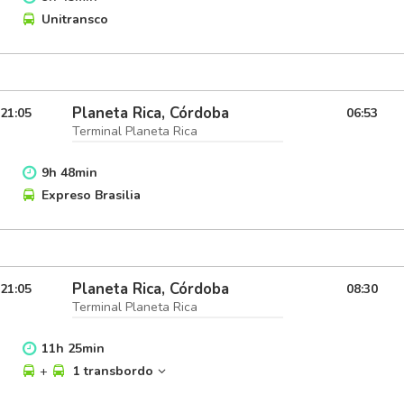
Unitransco
Planeta Rica, Córdoba
21:05
06:53
Terminal Planeta Rica
9
h
48
min
Expreso Brasilia
Planeta Rica, Córdoba
21:05
08:30
Terminal Planeta Rica
11
h
25
min
+
1 transbordo