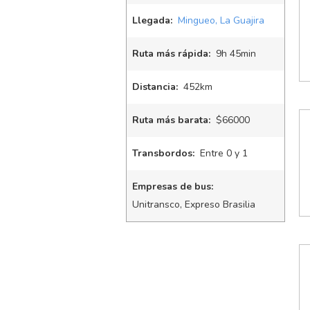
Llegada:
Mingueo, La Guajira
Ruta más rápida:
9
h
45
min
Distancia:
452km
Ruta más barata:
$66000
Transbordos:
Entre 0 y 1
Empresas de bus:
Unitransco, Expreso Brasilia