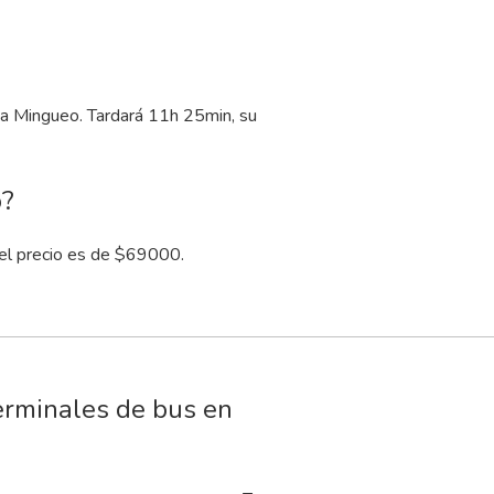
0 a Mingueo. Tardará 11
h
25
min
, su
o?
el precio es de $69000.
erminales de bus en