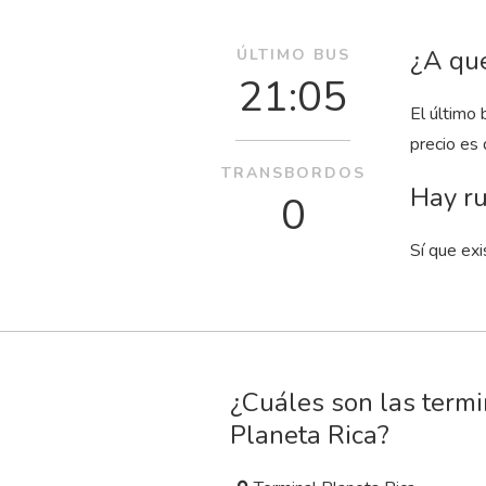
¿A qué
ÚLTIMO BUS
21:05
El último 
precio es
TRANSBORDOS
Hay ru
0
Sí que exi
¿Cuáles son las term
Planeta Rica?