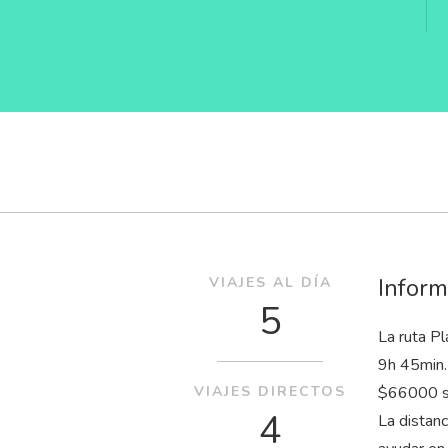
Inform
VIAJES AL DÍA
5
La ruta P
9
h
45
min
VIAJES DIRECTOS
$66000 su
4
La distan