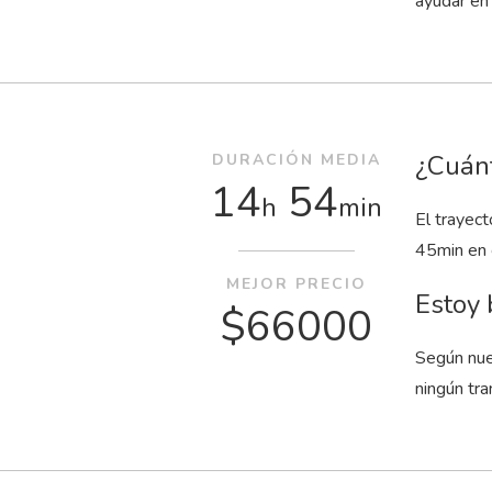
ayudar en 
¿Cuánt
DURACIÓN MEDIA
14
54
h
min
El trayec
45
min
en 
MEJOR PRECIO
Estoy 
$66000
Según nue
ningún tra