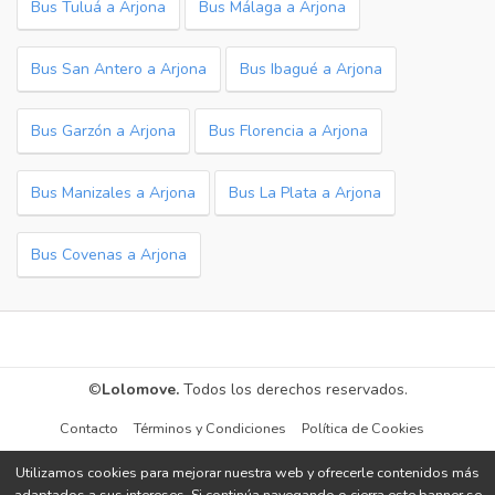
Bus Tuluá a Arjona
Bus Málaga a Arjona
Bus San Antero a Arjona
Bus Ibagué a Arjona
Bus Garzón a Arjona
Bus Florencia a Arjona
Bus Manizales a Arjona
Bus La Plata a Arjona
Bus Covenas a Arjona
©
Lolomove.
Todos los derechos reservados.
Contacto
Términos y Condiciones
Política de Cookies
Utilizamos cookies para mejorar nuestra web y ofrecerle contenidos más
adaptados a sus intereses. Si continúa navegando o cierra este banner se