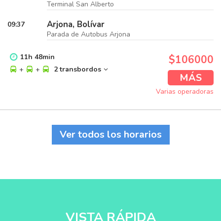
Terminal San Alberto
Arjona, Bolívar
09:37
Parada de Autobus Arjona
11
h
48
min
$106000
+
+
2 transbordos
MÁS
Varias operadoras
Ver todos los horarios
VISTA RÁPIDA